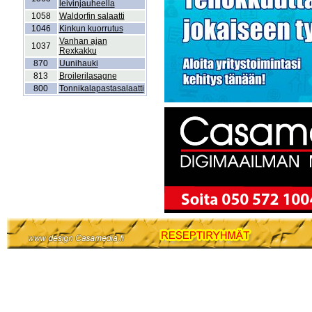
leivinjauheella
1058
Waldorfin salaatti
1046
Kinkun kuorrutus
Vanhan ajan
1037
Rexkakku
870
Uunihauki
813
Broilerilasagne
800
Tonnikalapastasalaatti