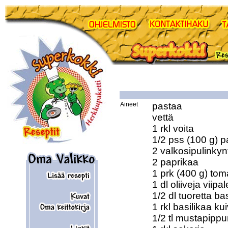
Aineet
pastaa

vettä

1 rkl voita

1/2 pss (100 g) pa
2 valkosipulinkyn
2 paprikaa

1 prk (400 g) tom
1 dl oliiveja viipal
1/2 dl tuoretta ba
1 rkl basilikaa kui
1/2 tl mustapippur