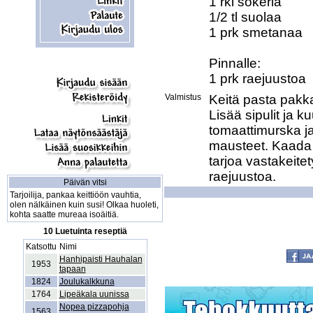
1 rkl sokeria

1/2 tl suolaa

1 prk smetanaa

Pinnalle:

1 prk raejuustoa
Valmistus
Keitä pasta pakka
Lisää sipulit ja k
tomaattimurska ja
mausteet. Kaada 
tarjoa vastakeite
raejuustoa.
Päivän vitsi
Tarjoilija, pankaa keittiöön vauhtia,
olen nälkäinen kuin susi! Olkaa huoleti,
kohta saatte mureaa isoäitiä.
10 Luetuinta reseptiä
Katsottu
Nimi
Hanhipaisti Hauhalan
1953
tapaan
1824
Joulukalkkuna
1764
Lipeäkala uunissa
Nopea pizzapohja
1563