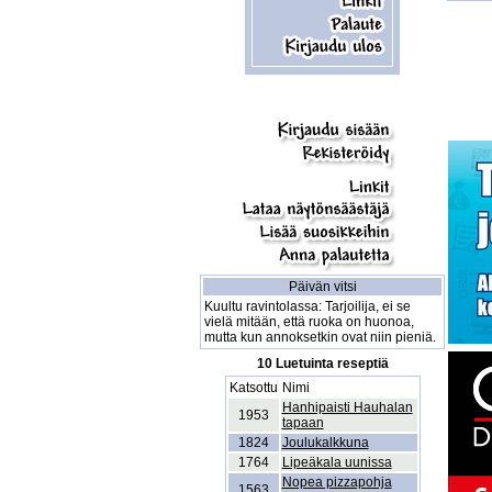
Päivän vitsi
Kuultu ravintolassa: Tarjoilija, ei se
vielä mitään, että ruoka on huonoa,
mutta kun annoksetkin ovat niin pieniä.
10 Luetuinta reseptiä
Katsottu
Nimi
Hanhipaisti Hauhalan
1953
tapaan
1824
Joulukalkkuna
1764
Lipeäkala uunissa
Nopea pizzapohja
1563