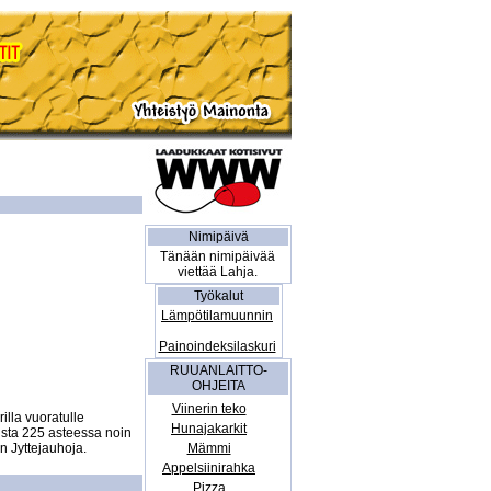
Nimipäivä
Tänään nimipäivää
viettää Lahja.
Työkalut
Lämpötilamuunnin
Painoindeksilaskuri
RUUANLAITTO-
OHJEITA
Viinerin teko
lla vuoratulle 
Hunajakarkit
aista 225 asteessa noin 
 Jyttejauhoja. 

Mämmi
Appelsiinirahka
Pizza