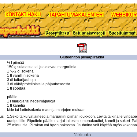
Gluteeniton piimäpiirakka
½ l piimää 

150 g sulatettua tai juoksevaa margariinia 

1 ½-2 dl sokeria 

1 tl vanilliinisokeria 

3 dl tattarijauhoja 

3 dl vähäproteiinista leipäjauheseosta 

1 tl soodaa 

päälle: 

1 l marjoja tai hedelmäpaloja 

1 tl kanelia 

kide tai fariinisokeria maun ja marjojen mukaan
tus
1.Sekoita kuivat aineet ja margariini piimän joukkoon. Levitä taikina leivinpaperi
uunipellille. Ripottele päälle marjat tai esim. omenakuutiot, kaneli ja sokeri. P
25 minuuttia. Piirakan voi hyvin pakastaa. Jauhoina voit käyttää myös kokonaan
Jälkiruoka