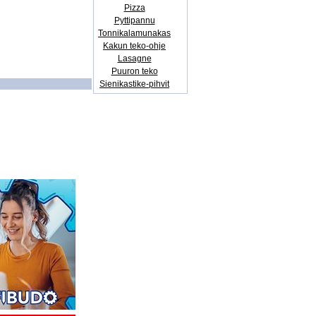
Pizza
Pyttipannu
Tonnikalamunakas
Kakun teko-ohje
Lasagne
Puuron teko
Sienikastike-pihvit