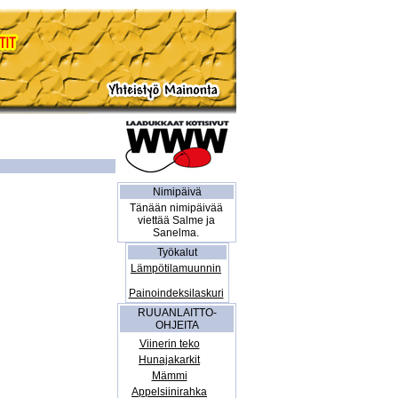
Nimipäivä
Tänään nimipäivää
viettää Salme ja
Sanelma.
Työkalut
Lämpötilamuunnin
Painoindeksilaskuri
RUUANLAITTO-
OHJEITA
Viinerin teko
Hunajakarkit
Mämmi
Appelsiinirahka