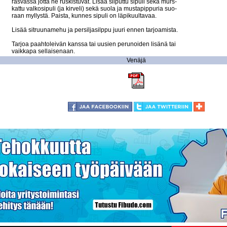
rasvassa jotta ne ruskistuvat. Lisää silputtu sipuli sekä murs-

kattu valkosipuli (ja kirveli) sekä suola ja mustapippuria suo-

raan myllystä. Paista, kunnes sipuli on läpikuultavaa. 

Lisää sitruunamehu ja persiljasilppu juuri ennen tarjoamista. 

Tarjoa paahtoleivän kanssa tai uusien perunoiden lisänä tai 

Venäjä