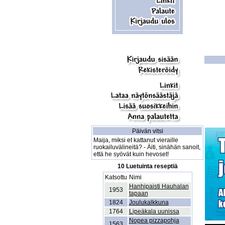
Päivän vitsi
Maija, miksi et kattanut vieraille
ruokailuvälineitä? - Äiti, sinähän sanoit,
että he syövät kuin hevoset!
10 Luetuinta reseptiä
Katsottu
Nimi
Hanhipaisti Hauhalan
1953
tapaan
1824
Joulukalkkuna
1764
Lipeäkala uunissa
Nopea pizzapohja
1563