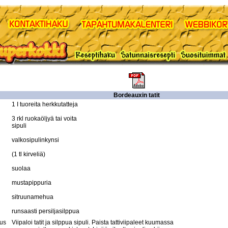
Bordeauxin tatit
1 I tuoreita herkkutatteja 

3 rkl ruokaöljyä tai voita 

sipuli 

valkosipulinkynsi 

(1 tl kirveliä) 

suolaa 

mustapippuria 

sitruunamehua 

tus
Viipaloi tatit ja silppua sipuli. Paista tattiviipaleet kuumassa 
