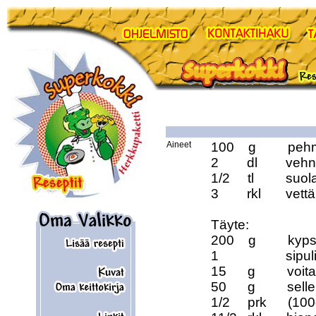
Aineet
100    g         pe
2        dl        ve
1/2     tl         suol
3        rkl       vettä

Täyte:

200    g         ky
1                   sipuli
15      g         voita

50      g         selle
1/2     prk      (1