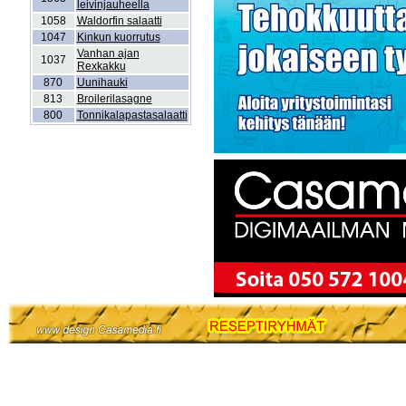
leivinjauheella
1058
Waldorfin salaatti
1047
Kinkun kuorrutus
Vanhan ajan
1037
Rexkakku
870
Uunihauki
813
Broilerilasagne
800
Tonnikalapastasalaatti