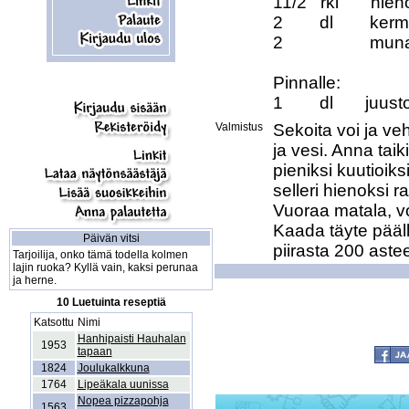
11/2   rkl       hie
2        dl        ke
2                   mun
Pinnalle:

1        dl       juu
Valmistus
Sekoita voi ja ve
ja vesi. Anna tai
pieniksi kuutioiks
selleri hienoksi r
Vuoraa matala, voi
Kaada täyte päälle
Päivän vitsi
piirasta 200 aste
Tarjoilija, onko tämä todella kolmen
lajin ruoka? Kyllä vain, kaksi perunaa
ja herne.
10 Luetuinta reseptiä
Katsottu
Nimi
Hanhipaisti Hauhalan
1953
tapaan
1824
Joulukalkkuna
1764
Lipeäkala uunissa
Nopea pizzapohja
1563