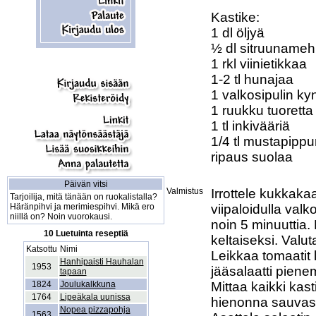
Kastike:

1 dl öljyä

½ dl sitruunameh
1 rkl viinietikkaa

1-2 tl hunajaa

1 valkosipulin kyn
1 ruukku tuoretta 
1 tl inkivääriä

1/4 tl mustapippur
ripaus suolaa

Päivän vitsi
Valmistus
Irrottele kukkakaa
Tarjoilija, mitä tänään on ruokalistalla?
Häränpihvi ja merimiespihvi. Mikä ero
viipaloidulla val
niillä on? Noin vuorokausi.
noin 5 minuuttia.
10 Luetuinta reseptiä
keltaiseksi. Valut
Katsottu
Nimi
Leikkaa tomaatit l
Hanhipaisti Hauhalan
1953
jääsalaatti pienem
tapaan
1824
Joulukalkkuna
Mittaa kaikki kas
1764
Lipeäkala uunissa
hienonna sauvasek
Nopea pizzapohja
1563