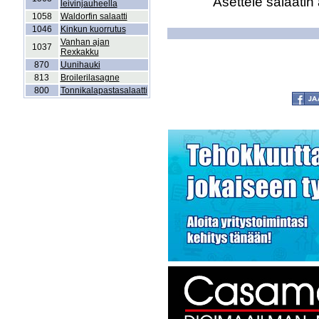
Asettele salaatin 
leivinjauheella
1058
Waldorfin salaatti
1046
Kinkun kuorrutus
Vanhan ajan
1037
Rexkakku
870
Uunihauki
813
Broilerilasagne
800
Tonnikalapastasalaatti