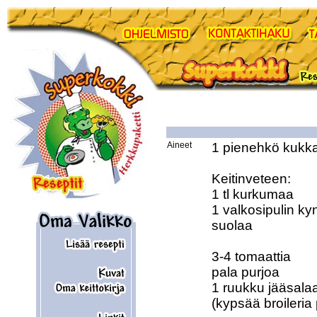
Aineet
1 pienehkö kukka
Keitinveteen:

1 tl kurkumaa

1 valkosipulin kyn
suolaa

3-4 tomaattia

pala purjoa

1 ruukku jääsalaat
(kypsää broileria 