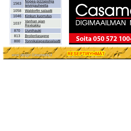
Nopea pizzapohja
1563
leivinjauheella
1058
Waldorfin salaatti
1046
Kinkun kuorrutus
Vanhan ajan
1037
Rexkakku
870
Uunihauki
813
Broilerilasagne
800
Tonnikalapastasalaatti