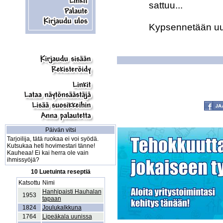
sattuu...

Kypsennetään uuni
Päivän vitsi
Tarjoilija, tätä ruokaa ei voi syödä.
Kutsukaa heti hovimestari tänne!
Kauheaa! Ei kai herra ole vain
ihmissyöjä?
10 Luetuinta reseptiä
Katsottu
Nimi
Hanhipaisti Hauhalan
1953
tapaan
1824
Joulukalkkuna
1764
Lipeäkala uunissa