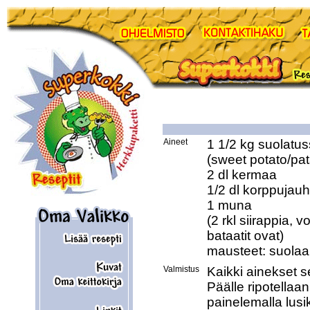
Aineet
1 1/2 kg suolatus
(sweet potato/pata
2 dl kermaa 

1/2 dl korppujauho
1 muna 

(2 rkl siirappia, v
bataatit ovat) 

Valmistus
Kaikki ainekset s
Päälle ripotellaan
painelemalla lusik