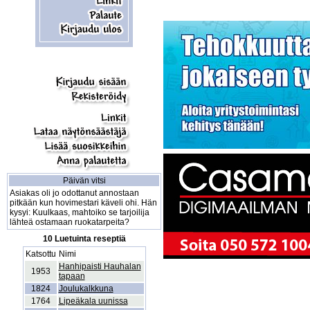
Päivän vitsi
Asiakas oli jo odottanut annostaan
pitkään kun hovimestari käveli ohi. Hän
kysyi: Kuulkaas, mahtoiko se tarjoilija
lähteä ostamaan ruokatarpeita?
10 Luetuinta reseptiä
Katsottu
Nimi
Hanhipaisti Hauhalan
1953
tapaan
1824
Joulukalkkuna
1764
Lipeäkala uunissa