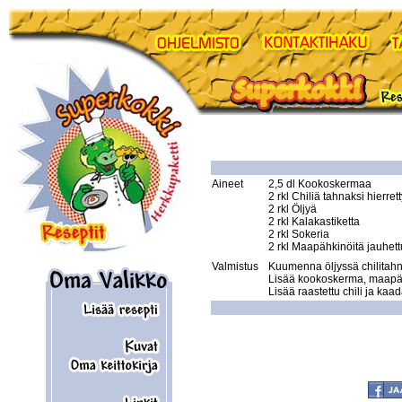
Aineet
2,5 dl Kookoskermaa  

2 rkl Chiliä tahnaksi hierrett
2 rkl Öljyä  

2 rkl Kalakastiketta  

2 rkl Sokeria  

Valmistus
Kuumenna öljyssä chilitahna
Lisää kookoskerma, maapähk
Lisää raastettu chili ja kaad