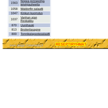
Nopea pizzapohja
1563
leivinjauheella
1058
Waldorfin salaatti
1047
Kinkun kuorrutus
Vanhan ajan
1037
Rexkakku
870
Uunihauki
813
Broilerilasagne
800
Tonnikalapastasalaatti