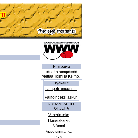
Nimipäivä
Tänään nimipäivää
viettää Toimi ja Keimo.
Työkalut
Lämpötilamuunnin
Painoindeksilaskuri
RUUANLAITTO-
OHJEITA
Viinerin teko
Hunajakarkit
Mämmi
Appelsiinirahka
Pizza