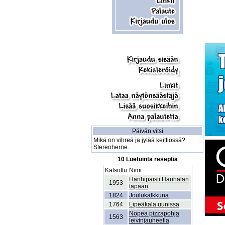
Päivän vitsi
Mikä on vihreä ja jytää keittiössä?
Stereoherne.
10 Luetuinta reseptiä
Katsottu
Nimi
Hanhipaisti Hauhalan
1953
tapaan
1824
Joulukalkkuna
1764
Lipeäkala uunissa
Nopea pizzapohja
1563
leivinjauheella