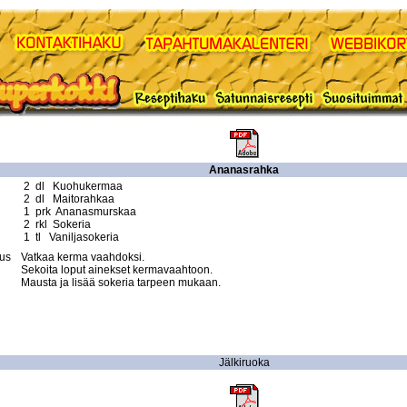
Ananasrahka
 2  dl   Kuohukermaa

 2  dl   Maitorahkaa

 1  prk  Ananasmurskaa

 2  rkl  Sokeria

 1  tl   Vaniljasokeria
tus
Vatkaa kerma vaahdoksi.

Sekoita loput ainekset kermavaahtoon.

Mausta ja lisää sokeria tarpeen mukaan.

Jälkiruoka