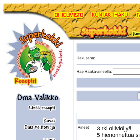
Hakusana:
Hae Raaka-aineella:
Aineet
3 rkl oliiviöljyä

5 hienonnettua sip