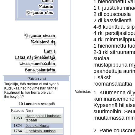
1 hienonnettu valk
1 tl juustokuminaa
2 dl couscousia

2 dl kasvislientä

4-6 kuorittua, sil
4 rkl persiljasilpp
4 rkl minttusilppua
1 hienonnettu tuor
2-3 rkl sitruunam
suolaa

mustapippuria myl
paahdettuja aurin
Lisäksi:

Päivän vitsi
roomansalaattia
Tarjoilija, tätä ruokaa ei voi syödä.
Kutsukaa heti hovimestari tänne!
Valmistus
1. Kuumenna öljy 
Kauheaa! Ei kai herra ole vain
ihmissyöjä?
kuminansiemenet. 
10 Luetuinta reseptiä
Kypsennä hiljaise
Katsottu
Nimi
suurimoihin. Seur
Hanhipaisti Hauhalan
muutamassa minuu
1953
tapaan
1824
Joulukalkkuna
2. Pane couscous 
1764
Lipeäkala uunissa