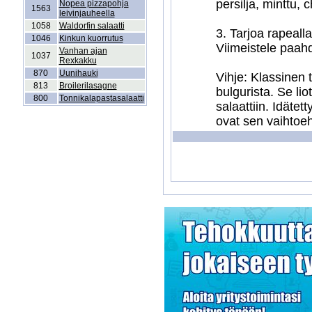
persilja, minttu, 
Nopea pizzapohja
1563
leivinjauheella
1058
Waldorfin salaatti
3. Tarjoa rapeall
1046
Kinkun kuorrutus
Viimeistele paahde
Vanhan ajan
1037
Rexkakku
870
Uunihauki
Vihje: Klassinen 
813
Broilerilasagne
bulgurista. Se lio
800
Tonnikalapastasalaatti
salaattiin. Idäte